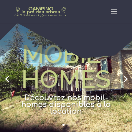
MOBIL-
HOMES
Découvrez nos mobil-
homes disponibles à la
location